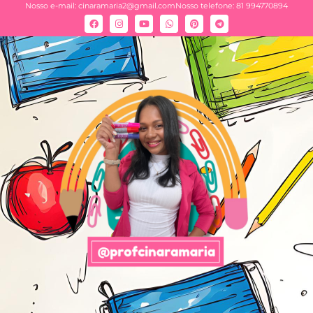
Nosso e-mail:
cinaramaria2@gmail.com
Nosso telefone: 81 994770894