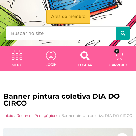
Área do membro
0
LOGIN
MENU
BUSCAR
CARRINHO
Banner pintura coletiva DIA DO
CIRCO
Início
/
Recursos Pedagógicos
/ Banner pintura coletiva DIA DO CIRCO