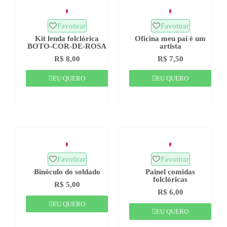
Favotirar
Favotirar
Kit lenda folclórica
Oficina meu pai é um
BOTO-COR-DE-ROSA
artista
R$
8,00
R$
7,50
EU QUERO
EU QUERO
Favotirar
Favotirar
Binóculo do soldado
Painel comidas
folclóricas
R$
5,00
R$
6,00
EU QUERO
EU QUERO