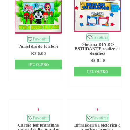
Favotirar
Favotirar
Gincana DIA DO
Painel dia do folclore
ESTUDANTE realize os
desafios
R$
6,00
R$
8,50
EU QUERO
EU QUERO
Favotirar
Favotirar
Cartão lembrancinha
Brincadeira Folclórica o
caracol volta às aulas
mestre curupira