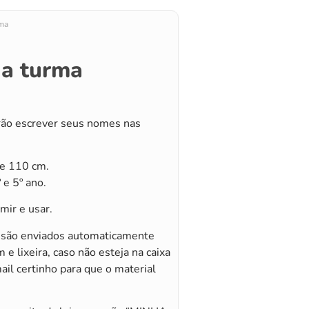
rma
da turma
erão escrever seus nomes nas
e 110 cm.
 e 5º ano.
mir e usar.
s são enviados automaticamente
m e lixeira, caso não esteja na caixa
mail certinho para que o material