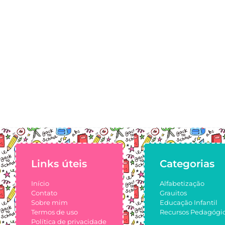
Links úteis
Categorias
Início
Alfabetização
Contato
Grauitos
Sobre mim
Educação Infantil
Termos de uso
Recursos Pedagógi
Política de privacidade