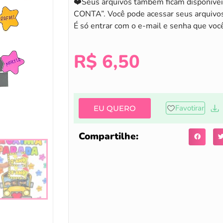
❤️Seus arquivos também ficam disponívei
CONTA”. Você pode acessar seus arquivos
É só entrar com o e-mail e senha que voc
R$
6,50
Favotirar
EU QUERO
Compartilhe: