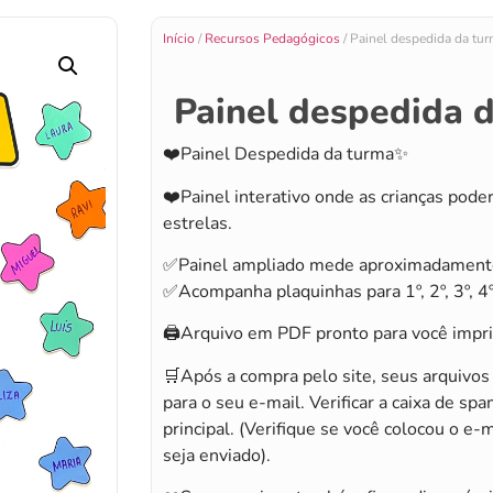
Início
/
Recursos Pedagógicos
/ Painel despedida da tu
Painel despedida 
❤️Painel Despedida da turma✨
❤️Painel interativo onde as crianças pod
estrelas.
✅Painel ampliado mede aproximadament
✅Acompanha plaquinhas para 1º, 2º, 3º, 4º
🖨️Arquivo em PDF pronto para você impri
🛒Após a compra pelo site, seus arquivo
para o seu e-mail. Verificar a caixa de spa
principal. (Verifique se você colocou o e-
seja enviado).