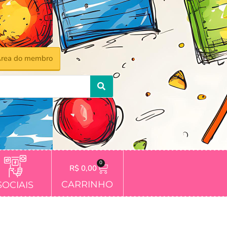
rea do membro
0
R$
0,00
CARRINHO
SOCIAIS