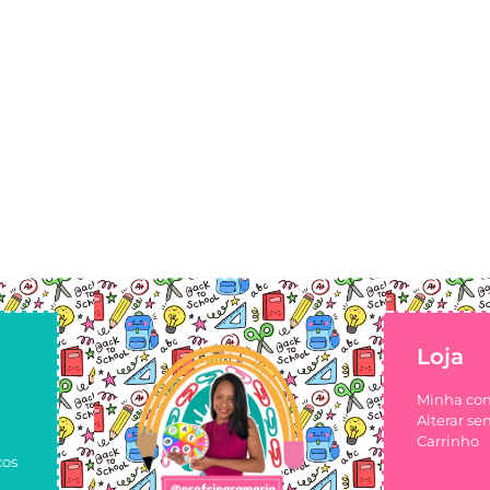
Loja
Minha co
Alterar se
Carrinho
cos