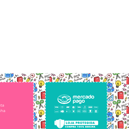
nta
nha