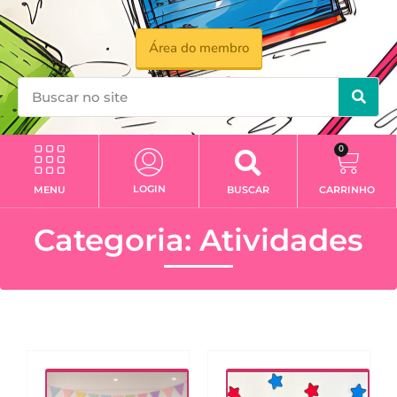
Área do membro
0
LOGIN
MENU
BUSCAR
CARRINHO
Categoria: Atividades