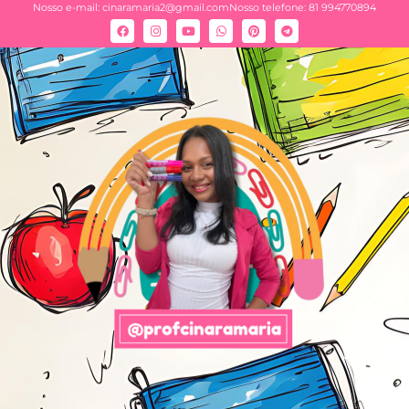
Nosso e-mail:
cinaramaria2@gmail.com
Nosso telefone: 81 994770894