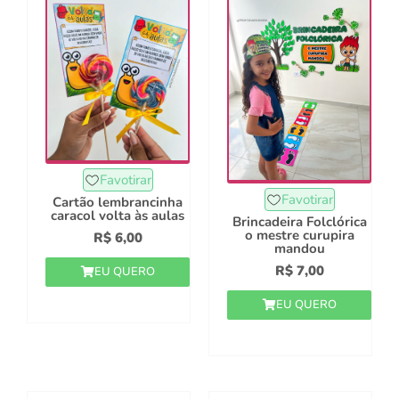
Favotirar
Favotirar
Cartão lembrancinha
caracol volta às aulas
Brincadeira Folclórica
o mestre curupira
R$
6,00
mandou
R$
7,00
EU QUERO
EU QUERO