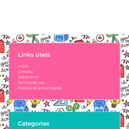
Links úteis
Início
Contato
Sobre mim
Termos de uso
Política de privacidade
Categorias