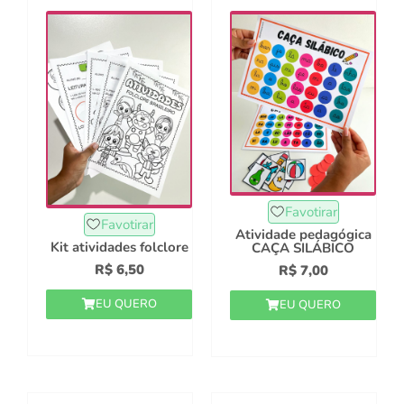
Favotirar
Favotirar
Atividade pedagógica
Kit atividades folclore
CAÇA SILÁBICO
R$
6,50
R$
7,00
EU QUERO
EU QUERO