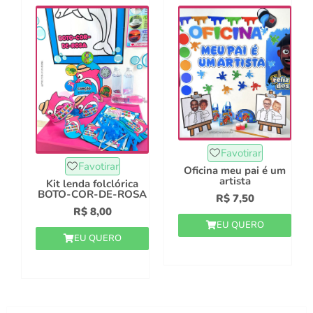
Favotirar
Favotirar
Oficina meu pai é um
artista
Kit lenda folclórica
BOTO-COR-DE-ROSA
R$
7,50
R$
8,00
EU QUERO
EU QUERO