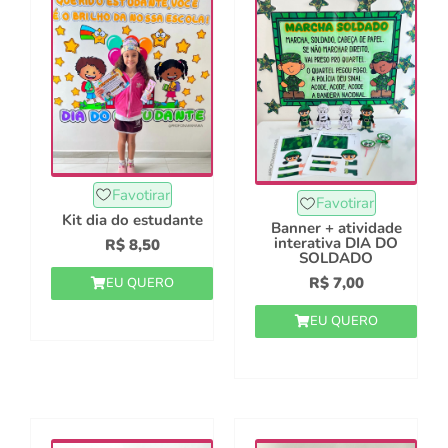
Favotirar
Favotirar
Kit dia do estudante
Banner + atividade
interativa DIA DO
R$
8,50
SOLDADO
R$
7,00
EU QUERO
EU QUERO