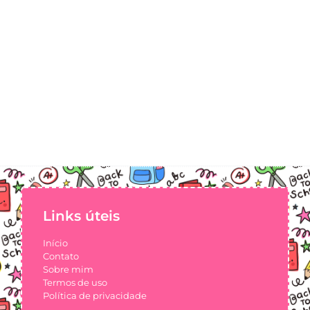
Links úteis
Início
Contato
Sobre mim
Termos de uso
Política de privacidade