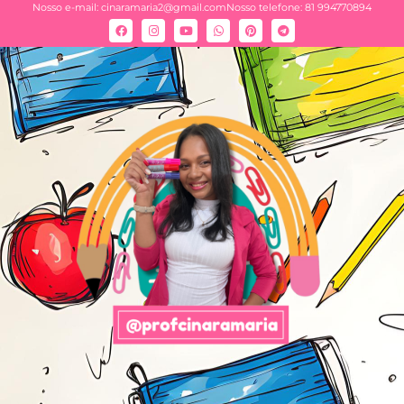
Nosso e-mail:
cinaramaria2@gmail.com
Nosso telefone: 81 994770894