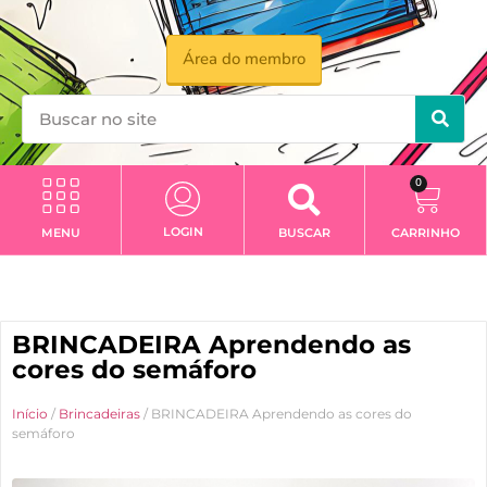
Área do membro
0
LOGIN
MENU
BUSCAR
CARRINHO
BRINCADEIRA Aprendendo as
cores do semáforo
Início
/
Brincadeiras
/ BRINCADEIRA Aprendendo as cores do
semáforo