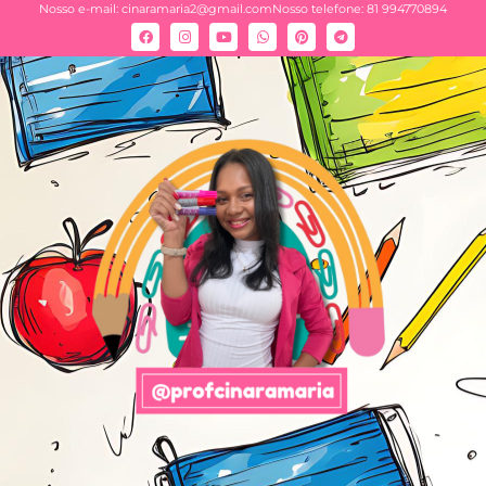
Nosso e-mail:
cinaramaria2@gmail.com
Nosso telefone: 81 994770894