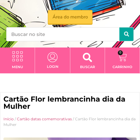
Área do membro
0
LOGIN
MENU
BUSCAR
CARRINHO
Cartão Flor lembrancinha dia da
Mulher
Início
/
Cartão datas comemorativas
/ Cartão Flor lembrancinha dia da
Mulher