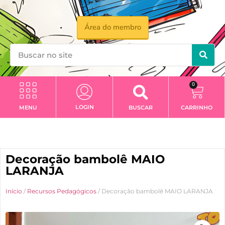
Área do membro
0
LOGIN
MENU
BUSCAR
CARRINHO
Decoração bambolê MAIO
LARANJA
Início
/
Recursos Pedagógicos
/ Decoração bambolê MAIO LARANJA