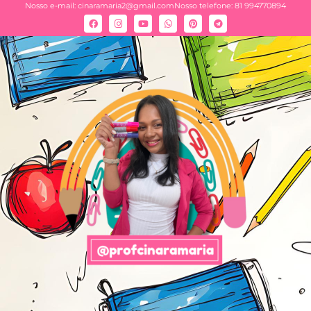
Nosso e-mail:
cinaramaria2@gmail.com
Nosso telefone: 81 994770894