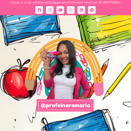
Nosso e-mail:
cinaramaria2@gmail.com
Nosso telefone: 81 994770894