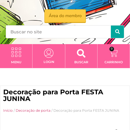
Área do membro
0
LOGIN
MENU
BUSCAR
CARRINHO
Decoração para Porta FESTA
JUNINA
Início
/
Decoração de porta
/ Decoração para Porta FESTA JUNINA