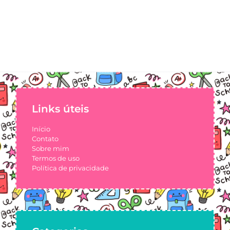
Links úteis
Início
Contato
Sobre mim
Termos de uso
Política de privacidade