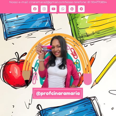
Nosso e-mail:
cinaramaria2@gmail.com
Nosso telefone: 81 994770894