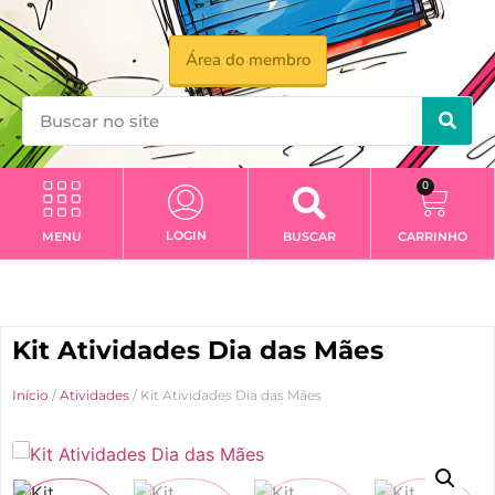
Área do membro
0
LOGIN
MENU
BUSCAR
CARRINHO
Kit Atividades Dia das Mães
Início
/
Atividades
/ Kit Atividades Dia das Mães