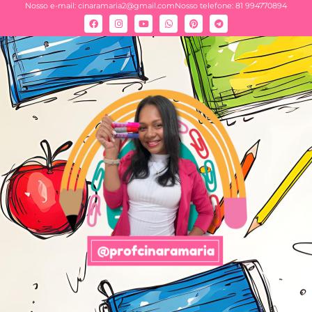
Nosso e-mail:
cinaramaria2@gmail.com
Nosso telefone: 81 994770894