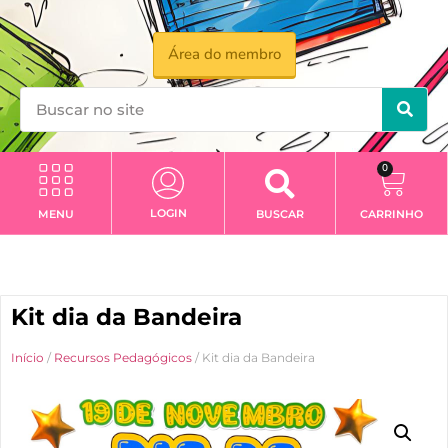
Área do membro
0
LOGIN
MENU
BUSCAR
CARRINHO
Kit dia da Bandeira
Início
/
Recursos Pedagógicos
/ Kit dia da Bandeira