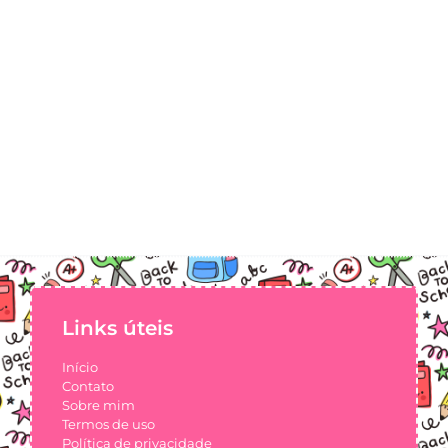
Links úteis
Início
Contato
Sobre mim
Termos de uso
Política de privacidade