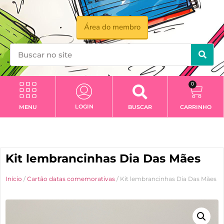
Área do membro
0
LOGIN
MENU
BUSCAR
CARRINHO
Kit lembrancinhas Dia Das Mães
Início
/
Cartão datas comemorativas
/ Kit lembrancinhas Dia Das Mães