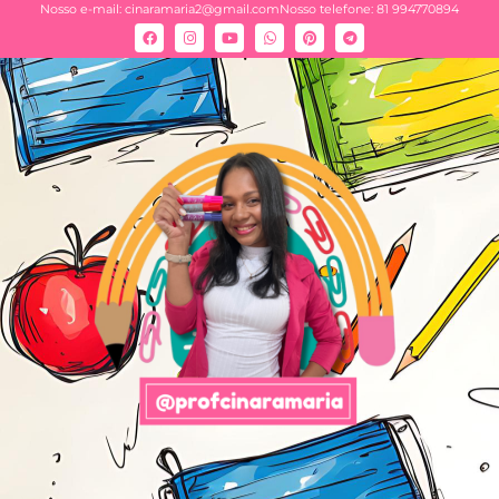
Nosso e-mail:
cinaramaria2@gmail.com
Nosso telefone: 81 994770894