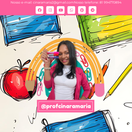
Nosso e-mail:
cinaramaria2@gmail.com
Nosso telefone: 81 994770894