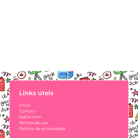
Links úteis
Início
Contato
Sobre mim
Termos de uso
Política de privacidade