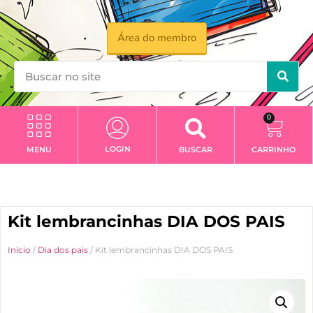
Área do membro
0
LOGIN
MENU
BUSCAR
CARRINHO
Kit lembrancinhas DIA DOS PAIS
Início
/
Dia dos pais
/ Kit lembrancinhas DIA DOS PAIS