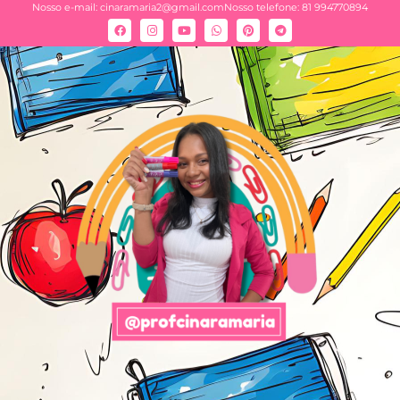
Nosso e-mail:
cinaramaria2@gmail.com
Nosso telefone: 81 994770894