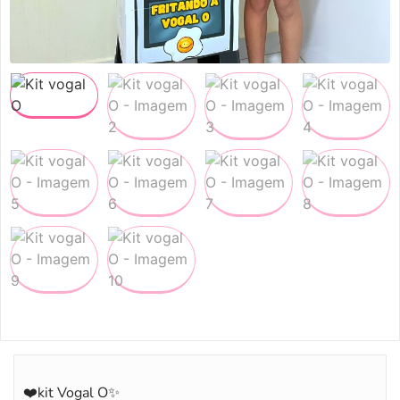
❤️kit Vogal O✨