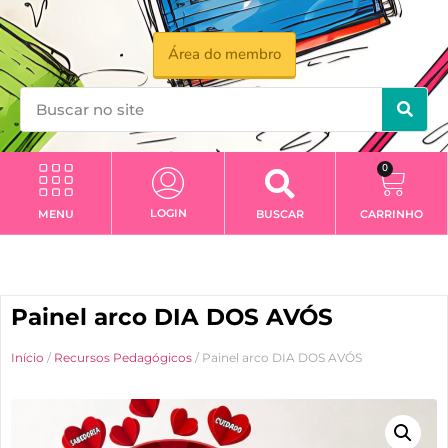
Área do membro
0
LOGIN
MENU
BUSCAR
CARRINHO
Painel arco DIA DOS AVÓS
Início
/
Recursos Pedagógicos
/ Painel arco DIA DOS AVÓS