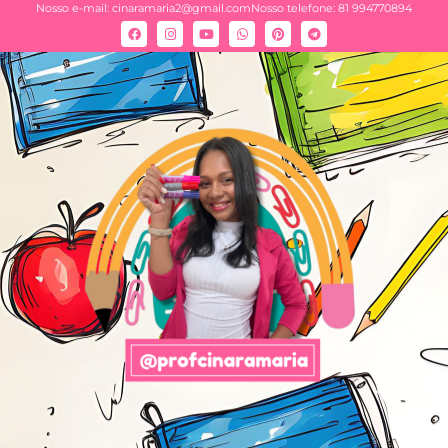
Nosso e-mail:
cinaramaria2@gmail.com
Nosso telefone: 81 994770894