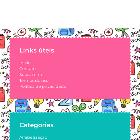
Links úteis
Início
Contato
Sobre mim
Termos de uso
Política de privacidade
Categorias
Alfabetização