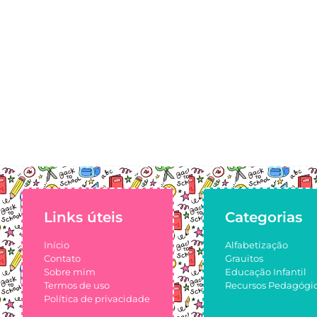
Links úteis
Categorias
Início
Alfabetização
Contato
Grauitos
Sobre mim
Educação Infantil
Termos de uso
Recursos Pedagógi
Política de privacidade