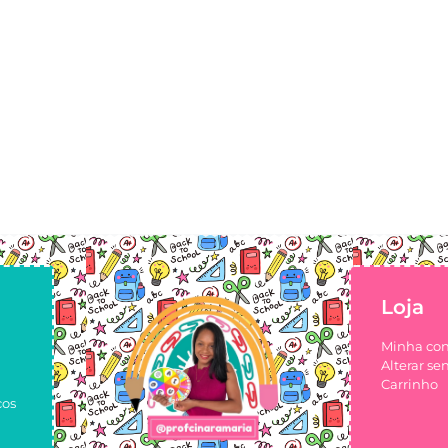
Loja
Minha co
Alterar se
Carrinho
cos