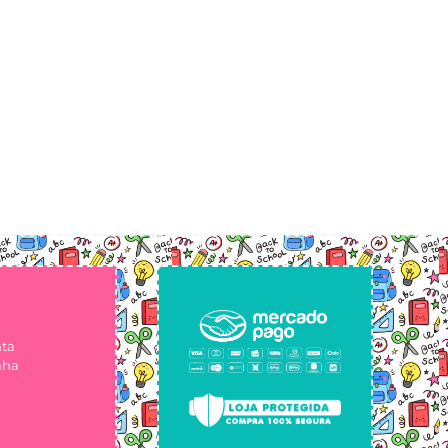
nta
nha