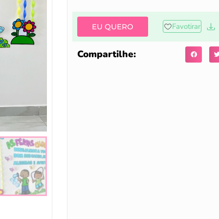
Favotirar
EU QUERO
Compartilhe: