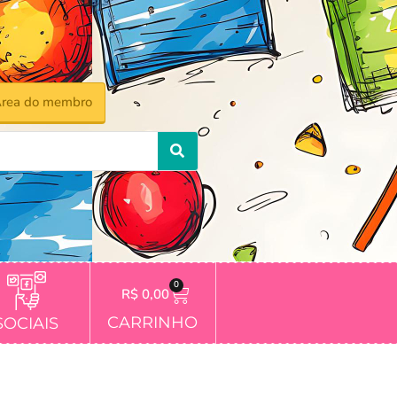
rea do membro
0
R$
0,00
CARRINHO
SOCIAIS