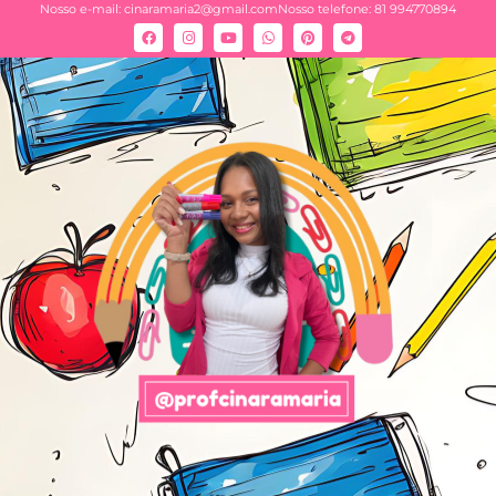
Nosso e-mail:
cinaramaria2@gmail.com
Nosso telefone: 81 994770894