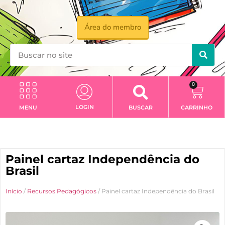
Área do membro
0
LOGIN
MENU
BUSCAR
CARRINHO
Painel cartaz Independência do
Brasil
Início
/
Recursos Pedagógicos
/ Painel cartaz Independência do Brasil