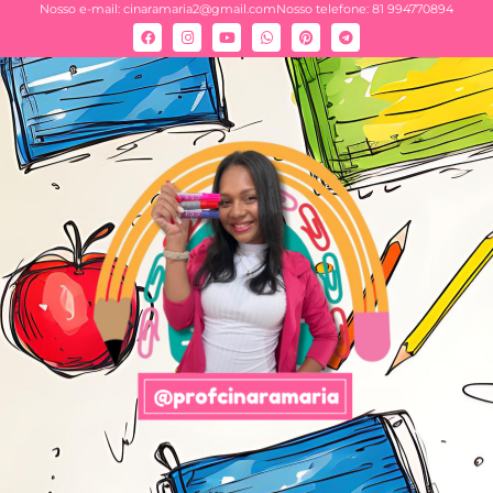
Nosso e-mail:
cinaramaria2@gmail.com
Nosso telefone: 81 994770894