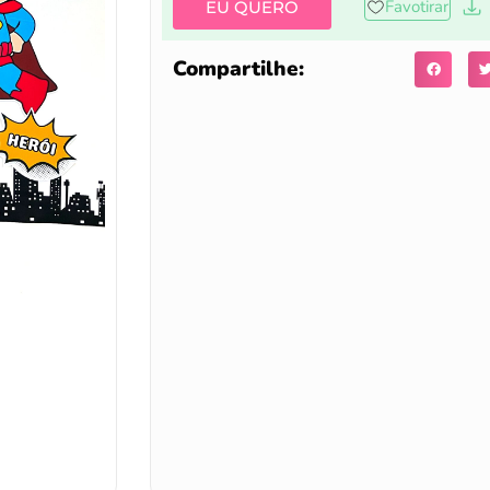
Favotirar
EU QUERO
Compartilhe: