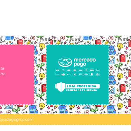
nta
nha
ospedagogico.com