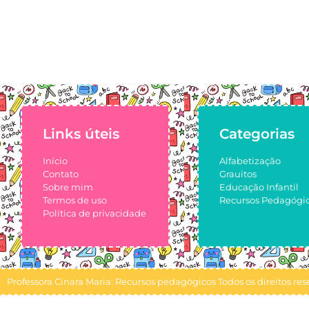
Links úteis
Categorias
Início
Alfabetização
Contato
Grauitos
Sobre mim
Educação Infantil
Termos de uso
Recursos Pedagógi
Política de privacidade
Professora Cinara Maria: Recursos pedagógicos Todos os direitos res