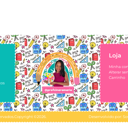
Loja
Minha co
Alterar se
Carrinho
cos
ervados.
Copyright ©2026.
Desenvolvido por: S