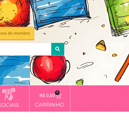
rea do membro
0
R$
0,00
CARRINHO
SOCIAIS