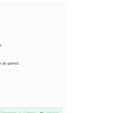
o
 do painel.
Download:
Compra:
Arquivo: